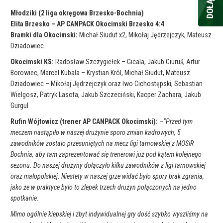
Młodziki (2 liga okręgowa Brzesko-Bochnia)
Elita Brzesko – AP CANPACK Okocimski Brzesko 4:4
Bramki dla Okocimski:
Michał Siudut x2, Mikołaj Jędrzejczyk, Mateusz
Dziadowiec.
Okocimski KS:
Radosław Szczygiełek – Gicala, Jakub Ciuruś, Artur
Borowiec, Marcel Kubala – Krystian Król, Michał Siudut, Mateusz
Dziadowiec – Mikołaj Jędrzejczyk oraz Iwo Cichostępski, Sebastian
Wielgosz, Patryk Lasota, Jakub Szczeciński, Kacper Zachara, Jakub
Gurgul
Rufin Wójtowicz (trener AP CANPACK Okocimski):
–
”Przed tym
meczem nastąpiło w naszej drużynie sporo zmian kadrowych, 5
zawodników zostało przesuniętych na mecz ligi tarnowskiej z MOSiR
Bochnia, aby tam zaprezentować się trenerowi już pod kątem kolejnego
sezonu. Do naszej drużyny dołączyło kilku zawodników z ligi tarnowskiej
oraz małopolskiej. Niestety w naszej grze widać było spory brak zgrania,
jako że w praktyce było to zlepek trzech drużyn połączonych na jedno
spotkanie.
Mimo ogólnie kiepskiej i zbyt indywidualnej gry dość szybko wyszliśmy na