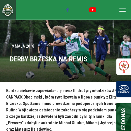
Togg
navig
19 MAJA 2018
DERBY BRZESKA NA REMIS
Bardzo ciekawie zapowiadał się mecz III drużyny młodzików AP
CANPACK Okocimski , która rywalizowała o ligowe punkty z Elitą
Brzesko. Spotkanie mimo prowadzenia podopiecznych trenera
Rufina Wójtowicza ostatecznie zakończyło się podziałem punktów
z czego bardziej zadowoleni byli zawodnicy Elity. Bramki dla
„Piwoszy” zdobyli dwukrotnie Michał Siudut, Mikołaj Jędrzejczyk
oraz Mateusz Dziadowiec.