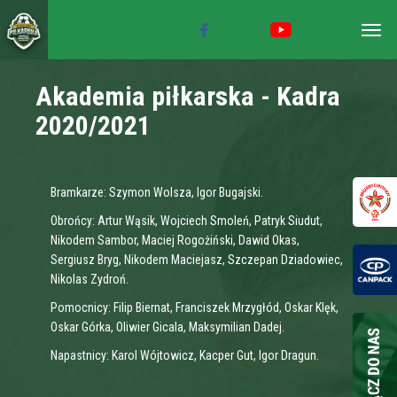
Togg
navig
Akademia piłkarska - Kadra
2020/2021
Bramkarze: Szymon Wolsza, Igor Bugajski.
Obrońcy: Artur Wąsik, Wojciech Smoleń, Patryk Siudut,
Nikodem Sambor, Maciej Rogożiński, Dawid Okas,
Sergiusz Bryg, Nikodem Maciejasz, Szczepan Dziadowiec,
Nikolas Zydroń.
Pomocnicy: Filip Biernat, Franciszek Mrzygłód, Oskar Klęk,
Oskar Górka, Oliwier Gicala, Maksymilian Dadej.
Napastnicy: Karol Wójtowicz, Kacper Gut, Igor Dragun.